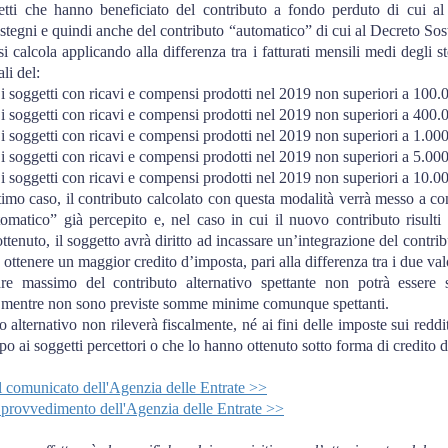
etti che hanno beneficiato del contributo a fondo perduto di cui al
tegni e quindi anche del contributo “automatico” di cui al Decreto Sost
si calcola applicando alla differenza tra i fatturati mensili medi degli st
li del:
i soggetti con ricavi e compensi prodotti nel 2019 non superiori a 100.
i soggetti con ricavi e compensi prodotti nel 2019 non superiori a 400.
i soggetti con ricavi e compensi prodotti nel 2019 non superiori a 1.000
i soggetti con ricavi e compensi prodotti nel 2019 non superiori a 5.000
i soggetti con ricavi e compensi prodotti nel 2019 non superiori a 10.00
timo caso, il contributo calcolato con questa modalità verrà messo a c
omatico” già percepito e, nel caso in cui il nuovo contributo risulti
ottenuto, il soggetto avrà diritto ad incassare un’integrazione del contri
 ottenere un maggior credito d’imposta, pari alla differenza tra i due val
e massimo del contributo alternativo spettante non potrà essere 
 mentre non sono previste somme minime comunque spettanti.
o alternativo non rileverà fiscalmente, né ai fini delle imposte sui reddit
o ai soggetti percettori o che lo hanno ottenuto sotto forma di credito 
l comunicato dell'Agenzia delle Entrate >>
 provvedimento dell'Agenzia delle Entrate >>