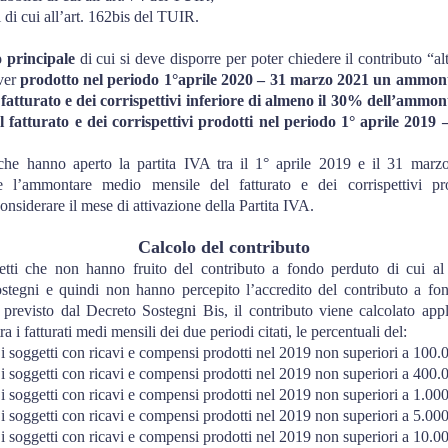
i di cui all’art. 162bis del TUIR.
o principale
di cui si deve disporre per poter chiedere il contributo “al
aver
prodotto nel periodo 1°aprile 2020 – 31 marzo 2021 un ammon
 fatturato e dei corrispettivi inferiore di almeno il 30% dell’ammo
l fatturato e dei corrispettivi prodotti nel periodo 1° aprile 2019
 che hanno aperto la partita IVA tra il 1° aprile 2019 e il 31 marz
e l’ammontare medio mensile del fatturato e dei corrispettivi pr
nsiderare il mese di attivazione della Partita IVA.
Calcolo del contributo
etti che non hanno fruito del contributo a fondo perduto di cui al
stegni e quindi non hanno percepito l’accredito del contributo a fo
 previsto dal Decreto Sostegni Bis, il contributo viene calcolato appl
ra i fatturati medi mensili dei due periodi citati, le percentuali del:
i soggetti con ricavi e compensi prodotti nel 2019 non superiori a 100.
i soggetti con ricavi e compensi prodotti nel 2019 non superiori a 400.
i soggetti con ricavi e compensi prodotti nel 2019 non superiori a 1.00
i soggetti con ricavi e compensi prodotti nel 2019 non superiori a 5.00
i soggetti con ricavi e compensi prodotti nel 2019 non superiori a 10.00