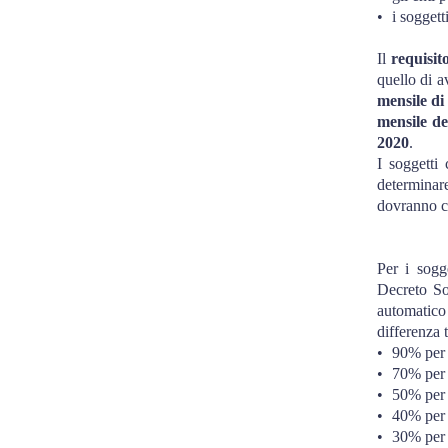
•
i soggett
Il
requisit
quello di 
mensile di
mensile de
2020
.
I soggetti
determinar
dovranno co
Per i sogg
Decreto So
automatico
differenza t
•
90% per 
•
70% per 
•
50% per 
•
40% per 
•
30% per 