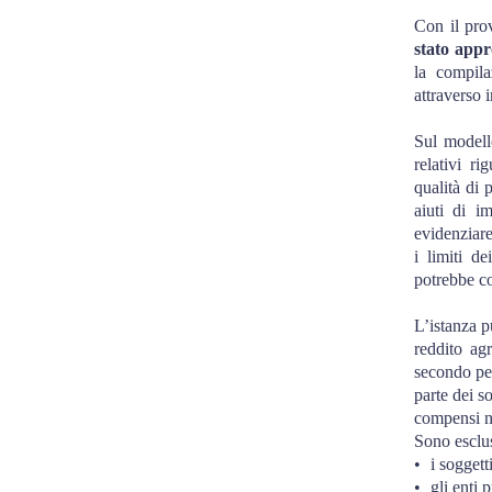
Con il pro
stato appr
la compila
attraverso 
Sul modello
relativi ri
qualità di 
aiuti di i
evidenziare
i limiti d
potrebbe co
L’istanza p
reddito agr
secondo per
parte dei s
compensi no
Sono esclus
•
i soggett
•
gli enti 