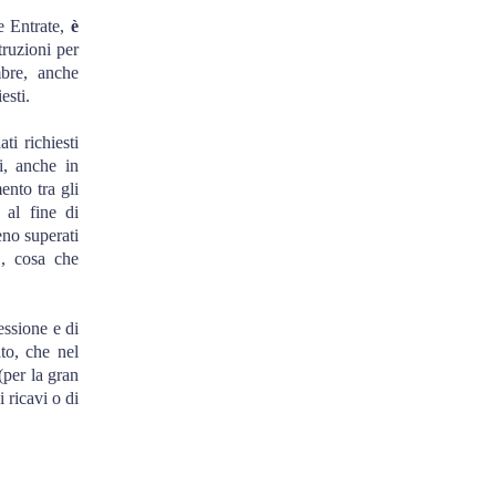
e Entrate,
è
struzioni per
mbre, anche
esti.
ti richiesti
ti, anche in
ento tra gli
 al fine di
eno superati
E, cosa che
essione e di
ato, che nel
(per la gran
 ricavi o di