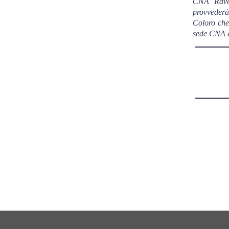
CNA Ravenn
provvederà 
Coloro che 
sede CNA d