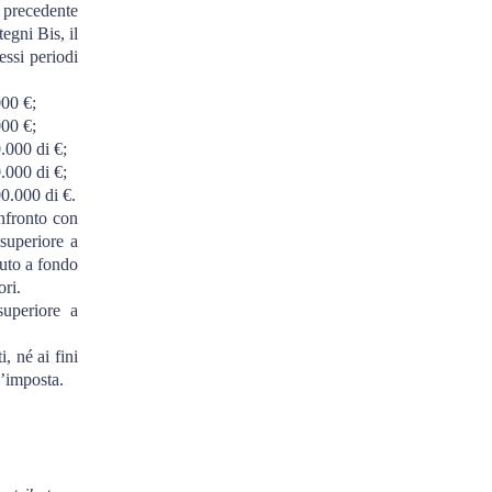
 precedente
egni Bis, il
essi periodi
000 €;
000 €;
.000 di €;
.000 di €;
0.000 di €.
onfronto con
 superiore a
buto a fondo
ori.
superiore a
i, né ai fini
d’imposta.