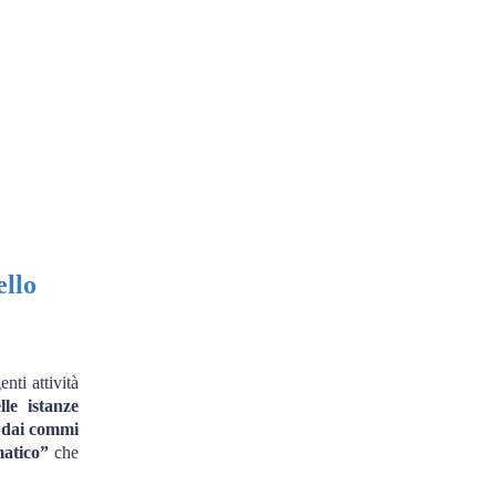
ello
nti attività
lle istanze
o dai commi
matico”
che