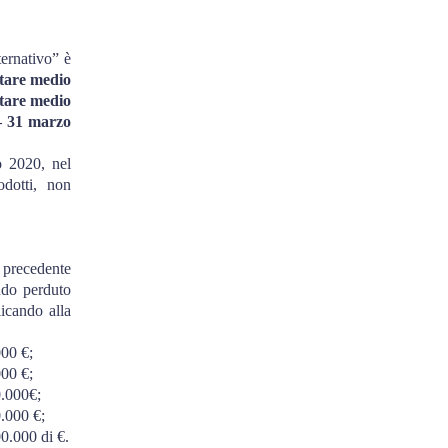
ternativo” è
tare medio
ntare medio
 – 31 marzo
o 2020, nel
odotti, non
 precedente
ndo perduto
icando alla
000 €;
000 €;
0.000€;
0.000 €;
0.000 di €.