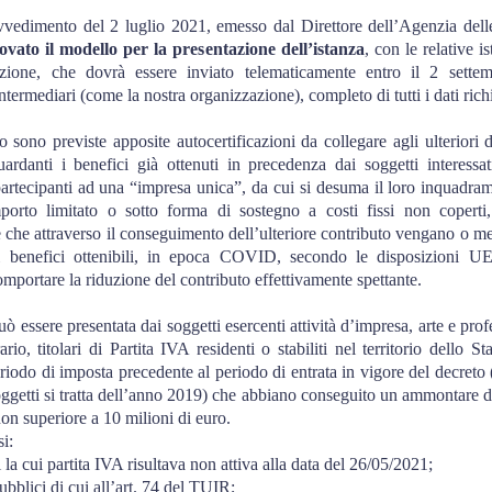
vvedimento del 2 luglio 2021, emesso dal Direttore dell’Agenzia dell
ovato il modello per la presentazione dell’istanza
, con le relative i
zione, che dovrà essere inviato telematicamente entro il 2 sette
intermediari (come la nostra organizzazione), completo di tutti i dati richi
 sono previste apposite autocertificazioni da collegare agli ulteriori da
guardanti i benefici già ottenuti in precedenza dai soggetti interessa
partecipanti ad una “impresa unica”, da cui si desuma il loro inquadram
mporto limitato o sotto forma di sostegno a costi fissi non coperti,
 che attraverso il conseguimento dell’ulteriore contributo vengano o m
ei benefici ottenibili, in epoca COVID, secondo le disposizioni U
mportare la riduzione del contributo effettivamente spettante.
uò essere presentata dai soggetti esercenti attività d’impresa, arte e prof
ario, titolari di Partita IVA residenti o stabiliti nel territorio dello St
iodo di imposta precedente al periodo di entrata in vigore del decreto 
oggetti si tratta dell’anno 2019) che abbiano conseguito un ammontare di
n superiore a 10 milioni di euro.
i:
i la cui partita IVA risultava non attiva alla data del 26/05/2021;
pubblici di cui all’art. 74 del TUIR;