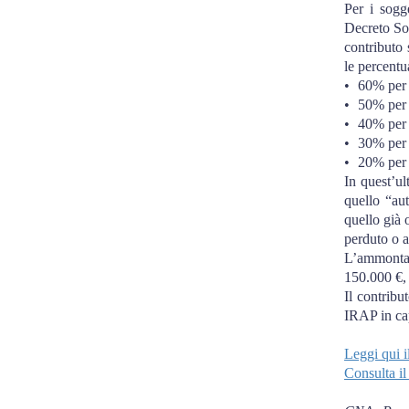
Per i sogg
Decreto Sos
contributo 
le percentua
•
60% per 
•
50% per 
•
40% per 
•
30% per 
•
20% per 
In quest’ul
quello “aut
quello già 
perduto o a
L’ammontar
150.000 €,
Il contribut
IRAP in cap
Leggi qui i
Consulta il