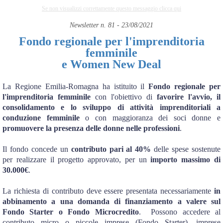
Se non visualizzi correttamente questo messaggio clicca qui
Newsletter n. 81 - 23/08/2021
Fondo regionale per l'imprenditoria
femminile
e Women New Deal
La Regione Emilia-Romagna ha istituito il
Fondo regionale per
l'imprenditoria femminile
con l'obiettivo di
favorire l'avvio, il
consolidamento e lo sviluppo di attività imprenditoriali a
conduzione femminile
o con maggioranza dei soci donne e
promuovere la presenza delle donne nelle professioni
.
Il fondo concede un
contributo pari al 40%
delle spese sostenute
per realizzare il progetto approvato, per un
importo massimo di
30.000€
.
La richiesta di contributo deve essere presentata necessariamente
in
abbinamento a una domanda di finanziamento a valere sul
Fondo Starter o Fondo Microcredito
. Possono accedere al
contributo micro o piccole imprese (Fondo Starter), imprese